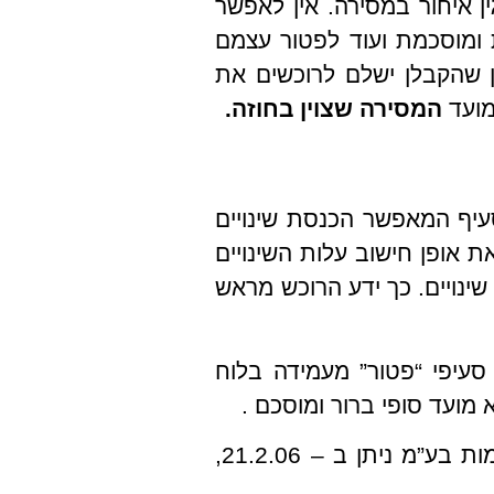
ן איחור במסירה. אין לאפשר
ומוסכמת ועוד לפטור עצמם
ן שהקבלן ישלם לרוכשים את
המסירה שצוין בחוזה.
עיף המאפשר הכנסת שינויים
 אופן חישוב עלות השינויים
שינויים. כך ידע הרוכש מראש
 סעיפי “פטור” מעמידה בלוח
מועד סופי ברור ומוסכם .
רע”א 6605/15 אילנה ודוד שמש נ’ ספייס בניה ויזמות בע”מ ניתן ב – 21.2.06,