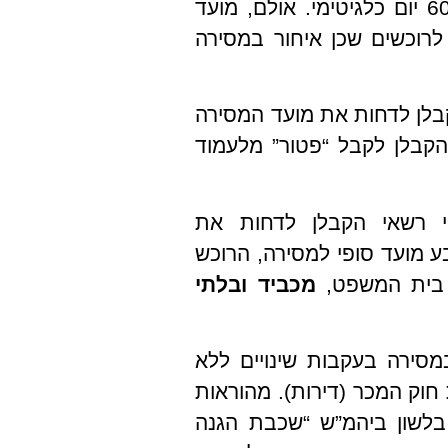
ביהמ”ש פסק כי המחוקק הכיר באיחור של עד – 60 יום כלגיטימי. אולם, מועד
לרוכשים שכן איחור במסירה
לן לדחות את מועד המסירה
 הקבלן לקבל “פטור” מלעמוד
י רשאי הקבלן לדחות את
 נקבע מועד סופי למסירה, הרוכש
ע בית המשפט,
מכביד ובלתי
מסירה בעקבות שינויים ללא
 חוק המכר (דירות). מהוראות
 בלשון ביהמ”ש “שכבת הגנה