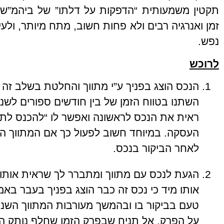
תקטין משמעותית “הדפקות על דלתו” של ביהמ”ש ש
זמן ואנרגיה רבים ולא פחות חשוב, מתח מיותר, ול
נפש.
לרוכש
הנכס הוצג בפניך ע”י מתווך והחלטת בשלב זה
השתנו בטווח הזמן של בין חודשים ספורים לשנה
ראית את הנכס לראשונה ואפשר לו “להכנס לתמו
העסקה. במיוחד חשוב לפעול כך אם המתווך ה
לאחר הביקור בנכס.
הגעת לנכס עם מתווך ומתברר לך שראית אותו 
אותו מיד כי נכס זה כבר הוצג בפניך בעבר באמצ
טעם בביקור בו ובהמשך מעורבות המתווך השני
על הפרק. אל תניח שבפרק הזמן שחלף נותק הק