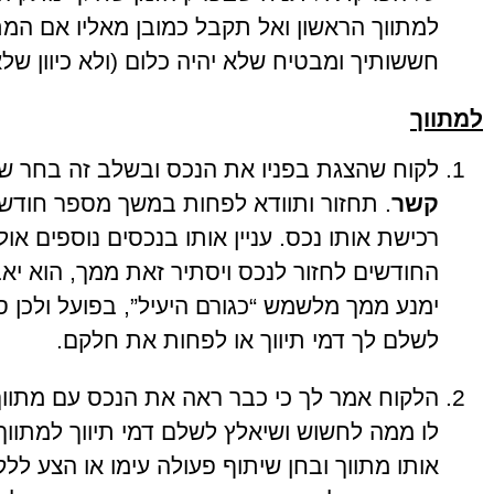
למתווך הראשון ואל תקבל כמובן מאליו אם המת
חששותיך ומבטיח שלא יהיה כלום (ולא כיוון שלא
למתווך
לקוח שהצגת בפניו את הנכס ובשלב זה בחר 
קשר
. תחזור ותוודא לפחות במשך מספר חודשים
רכישת אותו נכס. עניין אותו בנכסים נוספים א
החודשים לחזור לנכס ויסתיר זאת ממך, הוא יא
ימנע ממך מלשמש “כגורם היעיל”, בפועל ולכן ס
לשלם לך דמי תיווך או לפחות את חלקם.
הלקוח אמר לך כי כבר ראה את הנכס עם מתווך 
לו ממה לחשוש ושיאלץ לשלם דמי תיווך למתווך
אותו מתווך ובחן שיתוף פעולה עימו או הצע לל