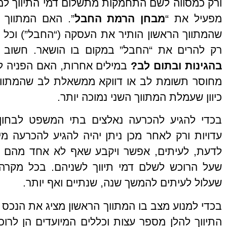
ורק כמסווה לשם התחמקות מתשלום דמי התיווך למת
מפעיל את “
מבחן
הרמת החבל
”. האם המתווך 
שהמתווך הראשון הותיר את העסקה (“החבל”) וכל
רק להרים את “החבל” במקום בו הושאר. חשוב 
בהגינות ובתום לב?
במילים אחרות, האם הפניה ל
מחוסר תשומת לב או דווקא ממשאלת לב שהמתווך 
כיוון שעמלת המתווך השני נמוכה יותר.
בכדי להגיע להכרעה נאלצים בתי המשפט לבחון
עדויות ורק לאחר מכן ניתן יהיה להגיע להכרעה מ
לדעת, לעיתים, אפשר ויקבע שאף לא אחד מהם שי
שעל הרוכש לשלם דמי תיווך לשניהם. בכל מקרה
שעלול לעיתים להמשך שנה, שנתיים ואף יותר.
בכדי למנוע מצב בו המתווך הראשון מציג את הנכס א
התיווך להלן מספר עצות וכללים המיועדים הן לרוכ