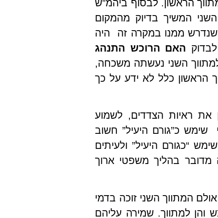
ווך הראשון. לבסוף ביהמ”ש
השני המשיך בדיוק מהמקום
 שנדרש ממנו במקרה זה היה
לבדוק
האם
הרוכש התנהג
מתווך השני נעשתה משכחה,
הראשון כלל לא ידע על כך
 את ראיות הצדדים, לשמוע
י שימש כ”גורם היעיל” חשוב
מש “כגורם היעיל” ולעיתים
 מדובר בהליך משפטי ארוך
ולם המתווך השני זוכה בדמי
ש והן למתווך. שמירה עליהם