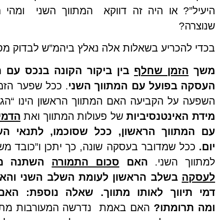
היעיל”? או היה זה דווקא המתווך השני ומהי
שנוצרה?
בכדי להכריע בשאלות אלה נאלץ ביהמ”ש לבדוק מס
משך
הזמן שחלף
בין ביקור הקונה בנכס עם ה
העסקה
בפועל עם המתווך השני
. ככל שפער הזמן
השפעה על הקביעה האם המתווך הראשון הינו “הגור
מידת
האינטנסיביות
של פעולות המתווך ואת
הדמיו
עם המתווך הראשון, ככל שסוכמו, לתנאי ה
יום.
ככל שמדובר בעסקה שונה, כך יתכן ו”כובד משקל
למתווך השני.
האם
סכום התמורה
השתנה מ
לעסקה
בשלב הראשון לעומת השלב השני והא
דמי תיווך לאותו מתווך. שאלה נוספת: האם
ומה
תרומתו?
האם באמת נדרשה המעורבות מתוו