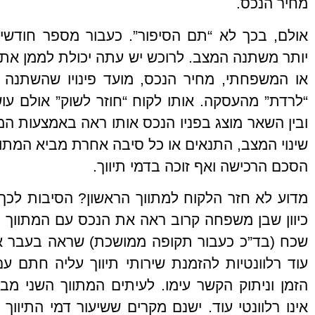
מחיר הנכס.
אולם, בכך לא “תם הסיפור”. כעבור מספר חודשים
יותר משתנה המצב. לרוכש יש עתה יכולת לממן את 
או המשפחתי, מחיר הנכס, מועד פינויו שהשתנה 
“לרדת” מהעסקה. אותו לקוח “חוזר לשוק” אולם עו
ובין השאר מוצג בפניו הנכס אותו ראה באמצעות ה
שינוי המצב, התנאים או כל סיבה אחרת מביא המתו
הסכם הרכישה ואף זוכה בדמי תיווך.
מדוע לא חזר הלקוח למתווך הראשון? הסיבות לכך יכ
כיוון שבן משפחה קרוב ראה את הנכס עם המתווך ה
שכח (בד”כ כעבור תקופה ממושכת) שראה בעבר את
עוד רלוונטיות להזמנת שירותי תיווך עליה חתם ע
הזמן וניתוק הקשר עימו. לעיתים המתווך השני מב
אינו רלוונטי עוד. ישנם מקרים ששיעור דמי התיווך