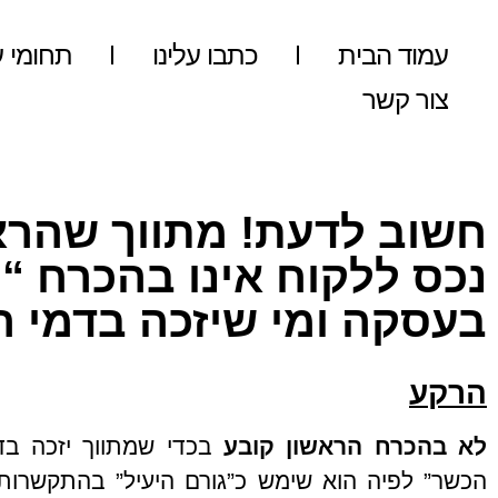
עמוד הבית
כתבו עלינו
תחומי ע
צור קשר
חשוב לדעת! מתווך שהרא
נכס ללקוח אינו בהכרח “ה
בעסקה ומי שיזכה בדמי ה
הרקע
לא בהכרח הראשון קובע
בכדי שמתווך יזכה בדמ
הכשר” לפיה הוא שימש כ”גורם היעיל” בהתקשרות