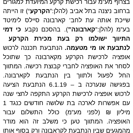
בצרוף מע”מ עבור רכישת קרקע המיועדת למגורים
ברחוב ניצנה בתל אביב (להלן:”
הקרקע
“) זו הייתה
שייכת אותה עת לחב’ קארבונה סיילס לימיטד
בע”מ (להלן:”
קארבונה”
). בהסכם נקבע
כי דמי
התיווך ישולמו רק בעת מכירת הקרקע
לנתבעת או מי מטעמה.
הנתבעת תכננה לרכוש
אופציה לרכישת הקרקע מקארבונה כך שתוכל
לסחר את האופציה לחברי קבוצת רכישה. המתווך
החל לפעול ולתווך בין הנתבעת לקארבונה.
בפגישה שנערכה ב – 6.1.19 הנתבעת הציעה
לרכוש אופציה לרכישת הקרקע התקפה לחצי שנה
עם אפשרות לארכה בת שלושה חודשים כנגד 1
מיליון ₪ (לפני מע”מ) כולל התשלום עבור
האופציה. המתווך טען כי משלב זה הוא מודר
מהמגעים שבין הנתבעת לקראבונה ורק בסוף אותו