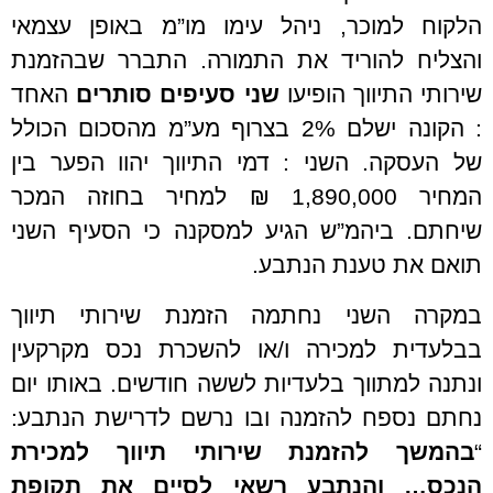
הלקוח למוכר, ניהל עימו מו”מ באופן עצמאי
והצליח להוריד את התמורה. התברר שבהזמנת
שירותי התיווך הופיעו
שני סעיפים סותרים
האחד
: הקונה ישלם 2% בצרוף מע”מ מהסכום הכולל
של העסקה. השני : דמי התיווך יהוו הפער בין
המחיר 1,890,000 ₪ למחיר בחוזה המכר
שיחתם. ביהמ”ש הגיע למסקנה כי הסעיף השני
תואם את טענת הנתבע.
במקרה השני נחתמה הזמנת שירותי תיווך
בבלעדית למכירה ו/או להשכרת נכס מקרקעין
ונתנה למתווך בלעדיות לששה חודשים. באותו יום
נחתם נספח להזמנה ובו נרשם לדרישת הנתבע:
“
בהמשך להזמנת שירותי תיווך למכירת
הנכס… והנתבע רשאי לסיים את תקופת