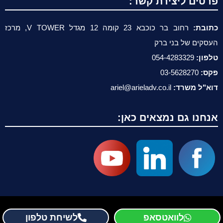
פרטים ליצירת קשר:
כתובת:
רחוב בר כוכבא 23 קומה 12 מגדל V TOWER, מרכז
העסקים של בני ברק
טלפון:
054-4283329
פקס:
03-5628270
דוא"ל משרד:
ariel@arieladv.co.il
אנחנו גם נמצאים כאן:
לוואטסאפ
לשיחת טלפון