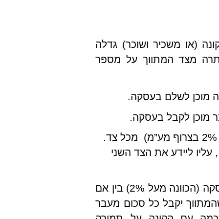
נה (או משכיר ושוכר) גדלה
יתרה מצד המתווך על מספר
 מוכן לשלם בעסקה.
 מוכן לקבל בעסקה.
על המתווך לגבות עמלה דומה (מקובל כיום עד 2% בצרוף מע”מ) מכל צד.
ל שהעמלה מצד אחד בלבד גבוהה מ – 2% , עליו ליידע את הצד השני
אי שוויון בדמי התיווך שמקבל המתווך מהצדדים לעסקה (הכוונה מעל 2%) בין אם
המתווך יקבל כל סכום מעבר
סכמה עם הקונה על תמורה