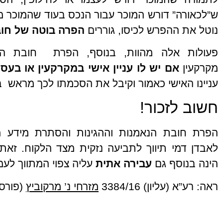
ש”לכאורה” דורש המוכר עבור הנכס בעוד שהמוכר מ
נוטל את ההפרש לכיסו, גוררים
הפרה בוטה של חוב
פעולות אלה מהוות, בנוסף, הפרת חובת המ
מקרקעין
אם יש לו עניין אישי במקרקעין או בעס
עניינו האישי כאמור וקיבל את הסכמתו לכך מראש 
חשוב לזכור!
הפרת חובת הנאמנות וההגינות והסתרת מידע מל
לאבדן דמי תיווך לתביעה נזקית מצד הלקוח. זאת 
הינה בנוסף גם
עבירה אתית
עליה צפוי המתווך לעמ
ראה: רע”א (עליון) 3384/16
מזרחי נ’ מרקוביץ
(פורסם בנ