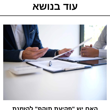
עוד בנושא
האם יש "פקיעת תוקף" להזמנת