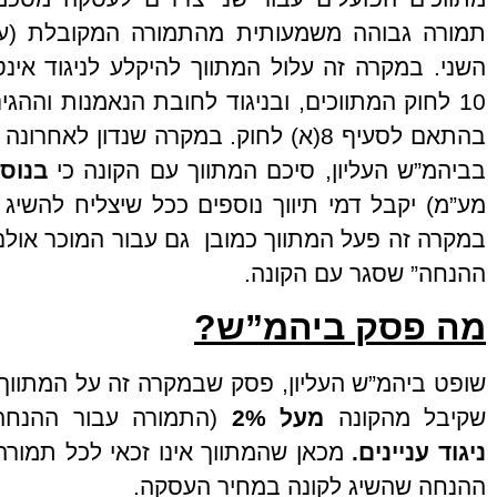
השני. במקרה זה עלול המתווך להיקלע לניגוד אינט
10 לחוק המתווכים, ובניגוד לחובת הנאמנות וההגי
בהתאם לסעיף 8(א) לחוק. במקרה שנדון לא
בביהמ”ש העליון, סיכם המתווך עם הקונה כי
בנוס
מע”מ) יקבל דמי תיווך נוספים ככל שיצליח להשיג
במקרה זה פעל המתווך כמובן גם עבור המוכר אול
ההנחה” שסגר עם הקונה.
מה פסק ביהמ”ש?
שופט ביהמ”ש העליון, פסק שבמקרה זה על המתווך 
שקיבל מהקונה
מעל 2%
(התמורה עבור ההנחה
ניגוד
עניינים.
ההנחה שהשיג לקונה במחיר העסקה.