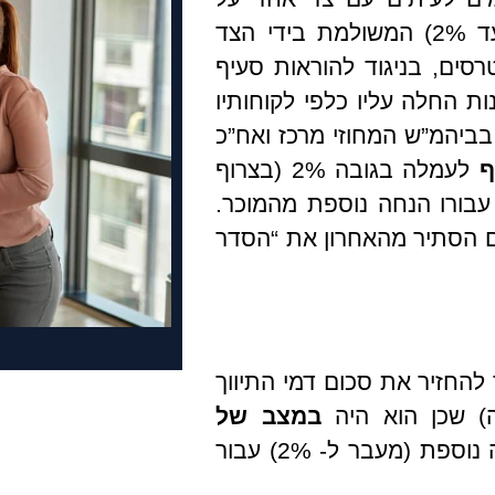
תמורה גבוהה משמעותית מהתמורה המקובלת (עד 2%) המשולמת בידי הצד
רסים, בניגוד להוראות סעיף
נות החלה עליו כלפי לקוחותיו
חרונה בביהמ”ש המחוזי מרכז ואח”כ
ף
לעמלה בגובה 2% (בצרוף
 עבורו הנחה נוספת מהמוכר.
ם הסתיר מהאחרון את “הסדר
להחזיר את סכום דמי התיווך
) שכן הוא היה
במצב של
מכאן שהמתווך אינו זכאי לכל תמורה נוספת (מעבר ל- 2%) עבור