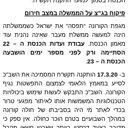
הכנסת בסמוך למועד התקנת תקש”ח.
פיקוח בג”צ על הממשלה במצב חירום
מגפת הקורונה “תפסה” את ישראל כשממשלתה
הינה למעשה ממשלת מעבר שאינה נהנית עוד
מאמון הכנסת.
עבודת ועדות הכנסת ה – 22
הסתיימה ורק לפני מספר ימים הושבעה
הכנסת ה – 23
.
ב-
17.3.20
הותקנה תקש”ח המסמיכה את השב”כ
לסייע במאמץ הלאומי לצמצום התפשטות נגיף
הקורונה. השב”כ התבקש לעשות שימוש ביכולויות
הטכנולוגיות המשמשות אותו לאיתור מפגעי טרור
בכדי לאתר מי היה בסביבתו של חולה קורונה
במהלך השבועיים בטרם הוכר כחולה. אין ספק כי
מדובר בצעד דרסטי ביותר שארגון חשאי מקבל