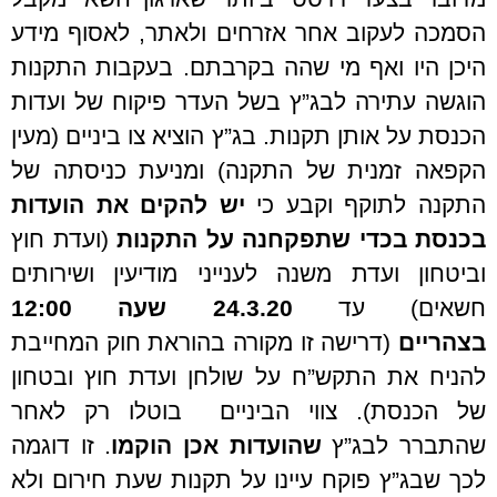
הסמכה לעקוב אחר אזרחים ולאתר, לאסוף מידע
היכן היו ואף מי שהה בקרבתם. בעקבות התקנות
הוגשה עתירה לבג”ץ בשל העדר פיקוח של ועדות
הכנסת על אותן תקנות. בג”ץ הוציא צו ביניים (מעין
הקפאה זמנית של התקנה) ומניעת כניסתה של
התקנה לתוקף וקבע כי
יש להקים את הועדות
בכנסת
בכדי שתפקחנה על התקנות
(ועדת חוץ
וביטחון ועדת משנה לענייני מודיעין ושירותים
חשאים) עד
24.3.20
שעה 12:00
בצהריים
(דרישה זו מקורה בהוראת חוק המחייבת
להניח את התקש”ח על שולחן ועדת חוץ ובטחון
של הכנסת). צווי הביניים בוטלו רק לאחר
שהתברר לבג”ץ
שהועדות אכן הוקמו
. זו דוגמה
לכך שבג”ץ פוקח עיינו על תקנות שעת חירום ולא