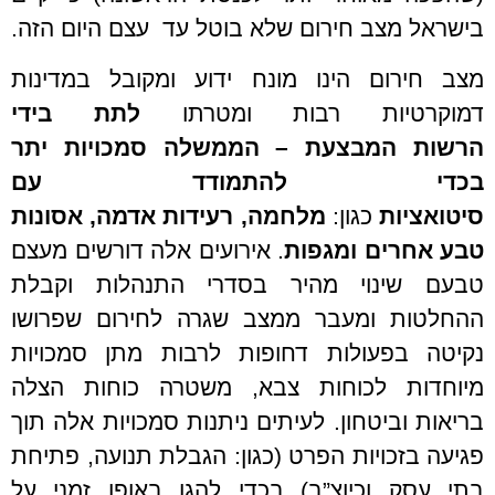
בישראל מצב חירום שלא בוטל עד עצם היום הזה.
מצב חירום הינו מונח ידוע ומקובל במדינות
דמוקרטיות רבות ומטרתו
לתת בידי
הרשות
המבצעת – הממשלה סמכויות יתר
בכדי להתמודד עם
סיטואציות
כגון:
מלחמה,
רעידות אדמה, אסונות
טבע אחרים ומגפות
. אירועים אלה דורשים מעצם
טבעם שינוי מהיר בסדרי התנהלות וקבלת
ההחלטות ומעבר ממצב שגרה לחירום שפרושו
נקיטה בפעולות דחופות לרבות מתן סמכויות
מיוחדות לכוחות צבא, משטרה כוחות הצלה
בריאות וביטחון. לעיתים ניתנות סמכויות אלה תוך
פגיעה בזכויות הפרט (כגון: הגבלת תנועה, פתיחת
בתי עסק וכיוצ”ב) בכדי להגן באופן זמני על